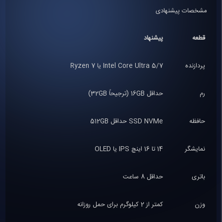
مشخصات پیشنهادی
قطعه
پیشنهاد
پردازنده
Intel Core Ultra 5/7 یا Ryzen 7
رم
حداقل 16GB (ترجیحاً 32GB)
حافظه
SSD NVMe حداقل 512GB
نمایشگر
14 تا 16 اینچ IPS یا OLED
باتری
حداقل 8 ساعت
وزن
کمتر از 2 کیلوگرم برای حمل روزانه