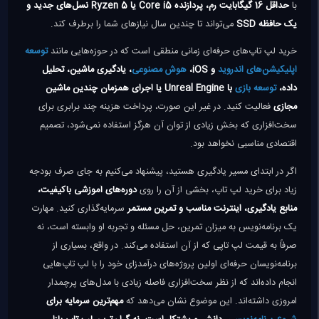
با
حداقل 16 گیگابایت رم، پردازنده Core i5 یا Ryzen 5 نسل‌های جدید و
یک حافظه SSD
می‌تواند تا چندین سال نیازهای شما را برطرف کند.
خرید لپ تاپ‌های حرفه‌ای زمانی منطقی است که در حوزه‌هایی مانند
توسعه
اپلیکیشن‌های اندروید
و iOS،
هوش مصنوعی
، یادگیری ماشین، تحلیل
داده،
توسعه بازی
با Unreal Engine یا اجرای همزمان چندین ماشین
مجازی
فعالیت کنید. در غیر این صورت، پرداخت هزینه چند برابری برای
سخت‌افزاری که بخش زیادی از توان آن هرگز استفاده نمی‌شود، تصمیم
اقتصادی مناسبی نخواهد بود.
اگر در ابتدای مسیر یادگیری هستید، پیشنهاد می‌کنیم به جای صرف بودجه
زیاد برای خرید لپ تاپ، بخشی از آن را روی
دوره‌های آموزشی باکیفیت،
منابع یادگیری، اینترنت مناسب و تمرین مستمر
سرمایه‌گذاری کنید. مهارت
یک برنامه‌نویس به میزان تمرین، حل مسئله و تجربه او وابسته است، نه
صرفاً به قیمت لپ تاپی که از آن استفاده می‌کند. در واقع، بسیاری از
برنامه‌نویسان حرفه‌ای اولین پروژه‌های درآمدزای خود را با لپ تاپ‌هایی
انجام داده‌اند که از نظر سخت‌افزاری فاصله زیادی با مدل‌های پرچمدار
امروزی داشته‌اند. این موضوع نشان می‌دهد که
مهم‌ترین سرمایه برای