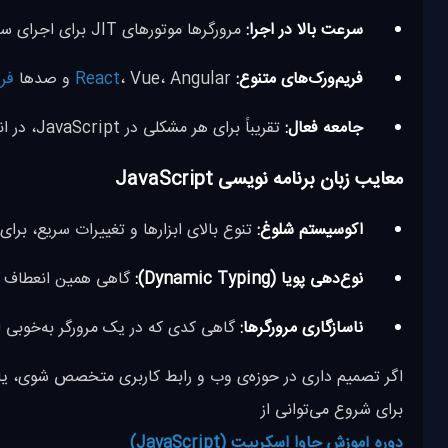
سرعت بالا در اجرا:
مرورگرها موتورهای JIT برای اجرای سریع‌تر JavaScript دارند.
فریم‌ورک‌های متنوع:
، Vue، Angular و صدها
React
فری
جامعه فعال:
تقریباً برای هر مشکلی در JavaScript، در انجمن‌ها و گیت‌هاب پاسخ و ابزار آماده وجود دارد.
معایب زبان برنامه نویسی JavaScript
اکوسیستم شلوغ:
تنوع بالای ابزارها و تغییرات سریع، برای
نوع‌دهی پویا (Dynamic Typing):
گاهی همین انعطاف ب
ناسازگاری مرورگرها:
گاهی کدی که در یک مرورگر به‌خوبی اج
اگر تصمیم داری در حوزه‌ی وب و رابط کاربری متخصص شوی، ی
برای شروع می‌توانی از
دوره آموزش جاوا اسکریپت (JavaScript)