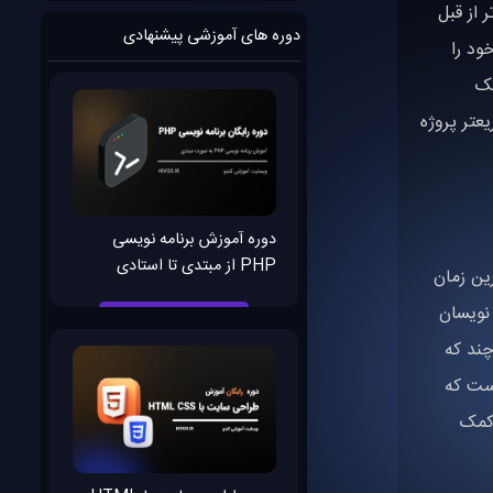
 از قبل
دوره های آموزشی پیشنهادی
و میتوانید وقت خود را
با کمک
انه بسیار سریعتر پروژه
دوره آموزش برنامه نویسی
PHP از مبتدی تا استادی
 در سریعترین زمان
 نویسان
 ( UI/UX ) بگذارید هرچند که
ن وب است که
 کمک