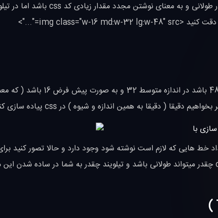
های مختلف ریسپانسیو شود , این ریسپانسیو گاهی میتواند بسیار طولانی و به معنای نوشتن مجدد
img class=="...">
در این کد تعریف شده است که تصویر در مانیتور با اندازه بزرگ 48 باشد در اندازه متو
 دقیقا به همین اندازه و شیوه ) در css پیاده سازی کنیم ببینید
خط هایی که لازم است نوشته شود وجود دارد و حالا تصور کنید برا
صفحه کامل با کلی المنت های مختلف این ریپانسیوسازی با css چقدر میتواند طولانی باشد و تیلویند چقدر به شما در ساده شد