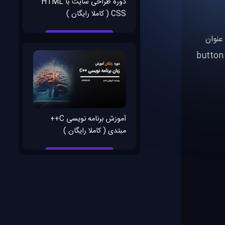
دوره طراحی سایت با HTML
CSS ( کاملا رایگان )
تفاده کنید به عنوان
زیر را قرار بدهید <button class="bg-blue-
آموزش برنامه نویسی C++
مبتدی ( کاملا رایگان )