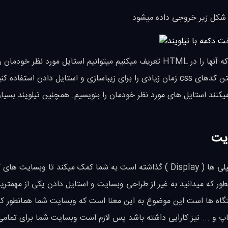
 شکل زیر خروجی داده میشود
همانطور که دیدید با استفاده از تیلویند تنها با چند class ساده که آنها را در HTML تعریف میکنیم میتوانیم استایل مورد 
المنتی که دوست داریم تعریف بکنیم و دیگر نیازی نیست با نوشتن کدهای css زمان زیادی را برای زیباسازی و استایل دادن است
 ( Tailwind ) در سریعترین زمان میکنند استایل های مورد نظر خودمان را بنویسیم. همچنین تیلویند بسیا
ایت
تیلویند با تمرکز بالایی که بر روی چیدمان ها ( Layout ) و دیسپلی ها ( Display ) گذاشته است به شما کمک میکند تا وبسایت
طور که میدانید به غیر از طراحی وبسایت و استایل دادن یکی از مهمترین
گاه ها است این موضوع به این معنا است که وبسایت شما همانطور که
پ تاپ و ... نیز کارایی داشته باشد پس لازم است وبسایت شما برای تمام