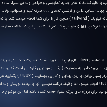
وزه با خلق کتابخانه های جدید کدنویسی و طراحی وب نیز بسیار ساده تر
شده است به گونه ایی که شما دیگر نیاز ندارید زمان بسیار زیادی جهت استایل دادن و نوشتن کدهای css صرف کنید 
برای موضوعات مهمتر در زمینه برنامه نویسی استفاده کنید کتابخانه تیلویند ( tailwind ) همین کار را برای شما انجام میدهد شما 
کتابخانه تیلویند میتوانید از نوشتن کدهای css خلاص شوید و تنها با نوشتن class های از پیش تعریف شده در این کتابخ
تیلویند یک کتابخانه مدرن css است که به شما کمک میکند تا با استفاده از class های از پیش تعریف شده وبسایت خود را
ازی و چهره دادن به وبسایت ) یکی از مهمترین کارهایی است که برنامه
باید تمرکز بسیار زیادی بر روی زیبایی و کارایی وبسایت
طراحی اولیه چهره وبسایت و زیباسازی آن توسط متخصصین UI/UX انجام میشود اما وظیفه برنامه نویسی آنها با برنامه نویسا
ت که میتوانید برای پروژه های بزرگ بسیار خسته کننده باشد اما این موضوع با