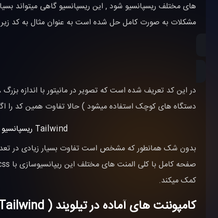
مشکلات به صورت کامل حل شده است به عنوان مثال به کد زیر دقت کنید <"w-16 md:w-32 lg:w-48" src
دستگاه های کوچک استفاده میشود ) حالا تفاوت همین کد را اگر بخواهیم دقیقا (
بدون شک همانطور که مشخص است تفاوت بسیار زیادی در تعداد 
کمک میکند.
کامپوننت های آماده در تیلویند ( Tailwind )