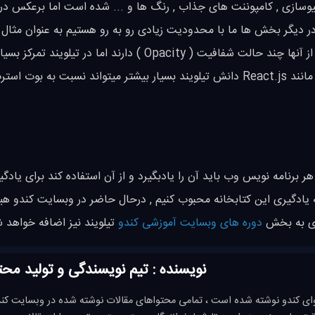
انسیوسازی , کامپوننت های جذاب , رنگ ها و ... شده است اما برعکس در
در زمینه ریپانسیوسازی و Layout ها است و در دیگر بخش ها ما با محدودیت زیادی رو به رو هستیم به عنوان
رنگ ها ما تنها چند رنگ اصلی در بوت استرپ داریم که هر کدام از آنها چند حالت شفافیت ( Opacity ) دارند اما 
بر این موضوعات شده است. همچنین در کتابخانه های محبوبی مانند React.js دانش تیلویند بسیار بیشتر میتواند نسبت ب
 برنامه نویس وب باید آن را یادبگیرد و از آن استفاده کند برای یادگی
به یادگیری این کتابخانه محبوب کنیم , درحال حاضر در وبسایت کندو هی
دوره های وبسایت آموزشی کندو
تیلویند نیز اضافه خواهد 
نویسنده : تیم نویسندگی و تولید محت
ای کندو نوشته شده است ، تمامی محتواهای مقالات نوشته شده در وبسایت کند