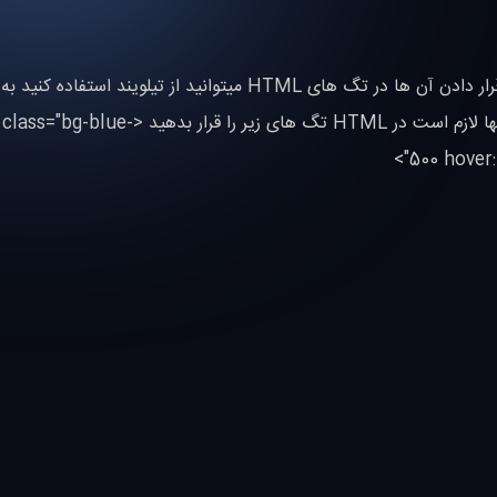
در تیلویند شما با استفاده از class های از پیش تعریف شده و قرار دادن آن ها در تگ های HTML میتوانید از تیلویند اس
مثال تصور کنید میخواهید یک دکمه با آبی بسازید برای اینکار تنها لازم است در HTML تگ های 
500 hover: