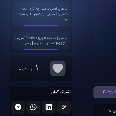
در زمان اینترنت ملی چه کاری انجام
بدهیم؟ [ معرفی اپلیکیشن + وبسایت
ها ]
آموزش React از صفر | ساخت ۵ پروژه
واقعی [ تضمین یادگیری React ]
1
پسندیده
1403/0
اشتراک گذاری
 و استایل دادن به