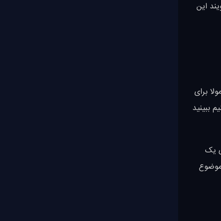
 مقدار زیادی کد css باشد اما در تیلویند این
سط 32 و به صورت پیش فرض 16 باشد ( که معمولا برای
ی یک
ن این موضوع